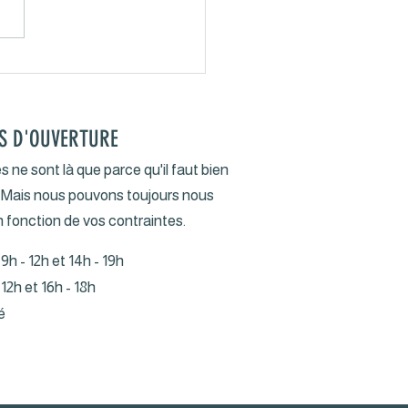
re un article du
hiné Libéré
S D'OUVERTURE
s ne sont là que parce qu'il faut bien
. Mais nous pouvons toujours nous
n fonction de vos contraintes.
 9h - 12h et 14h - 19h
 12h et 16h - 18h
é