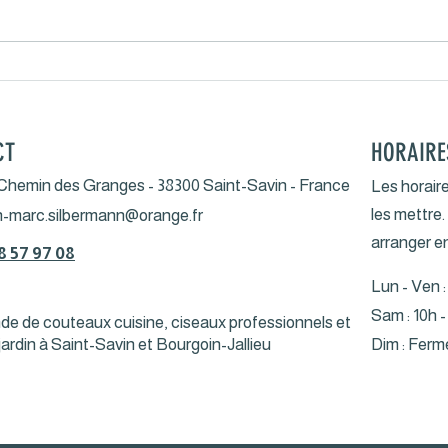
Pour votre information,
Enco
N'hésitez pas à demander
Daup
si vous voulez acheter des
CT
HORAIRE
couteaux sur catalogue.
Chemin des Granges - 38300 Saint-Savin - France
Les horaire
les mettre
n-marc.silbermann@orange.fr
arranger e
8 57 97 08
Lun - Ven :
Sam : 10h -
 de couteaux cuisine, ciseaux professionnels et
 jardin à Saint-Savin et Bourgoin-Jallieu
Dim : Ferm