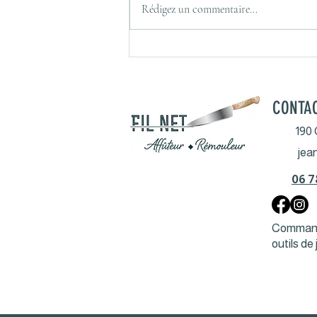
Rédigez un commentaire...
Caractéristiques aciers
lames couteaux
CONTA
190 
jea
06 7
Commande
outils de