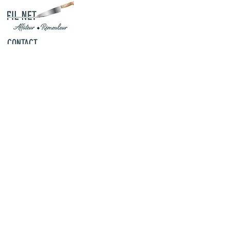
CONTACT
190 Chemin des Granges - 38300
Saint-Savin - France
jean-
marc.silbermann@orange.fr
06 78 57 97
08
Commande de couteaux cuisine, ciseaux
professionnels et outils de jardin à Saint-
Savin et Bourgoin-Jallieu
HORAIRES D'OUVERTURE
Les horaires ne sont là que parce qu'il
faut bien les mettre. Mais nous pouvons
toujours nous arranger en fonction de