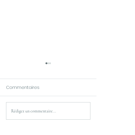
Commentaires
Rédigez un commentaire...
Caractéristiques aciers
Encore un artic
lames couteaux
Dauphiné Libér