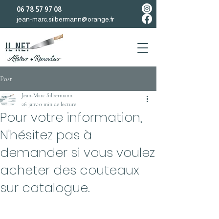
06 78 57 97 08
jean-marc.silbermann@orange.fr
Post
Jean-Marc Silbermann
26 janv.
0 min de lecture
Pour votre information,
N'hésitez pas à
demander si vous voulez
acheter des couteaux
sur catalogue.