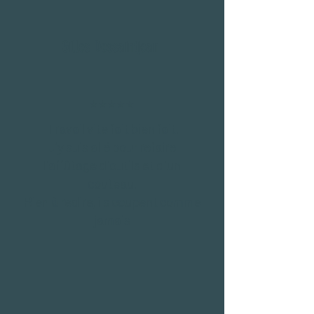
Gilles Dessaintjean
⭐⭐⭐⭐⭐
Travail vite fait bien fait.
J'y suis allé pour refaire
l'affûtage d'outils et d'un
couteau.
Rien à redire, ils coupent comme
jamais