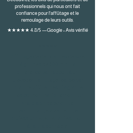
professionnels qui nous ont fait
confiance pour l'affûtage et le
remoulage de leurs outils.
★★★★★ 4.8/5 —
Google • Avis vérifié
⭐⭐⭐⭐⭐
Affûtage de deux lames de scie
à grumes de 600 mm. La
différence par rapport à un
précédent affûtage réalisé par
un autre affûteur est flagrante.
Elles coupent parfaitement ! Un
vrai plaisir de scier ! Je
recommande vivement ce
professionnel, et le tarif est tout
à fait raisonnable.