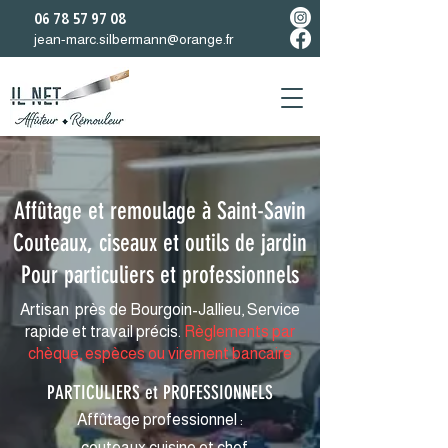
06 78 57 97 08
jean-marc.silbermann@orange.fr
Affûtage et remoulage à Saint-Savin
Couteaux, ciseaux et outils de jardin
Pour particuliers et professionnels
Artisan près de Bourgoin-Jallieu, Service
rapide et travail précis.
Règlements par
chèque, espèces ou virement bancaire
​PARTICULIERS et PROFESSIONNELS​
Affûtage professionnel :
• couteaux cuisine et chef