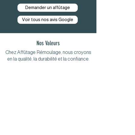
Demander un affûtage
Voir tous nos avis Google
Nos Valeurs
Chez Affûtage Rémoulage, nous croyons
en la qualité, la durabilité et la confiance.
Engagement Écologique
Nous privilégions la
réparation plutôt que le
remplacement. En redonnant
vie à vos outils, vous
contribuez à réduire les