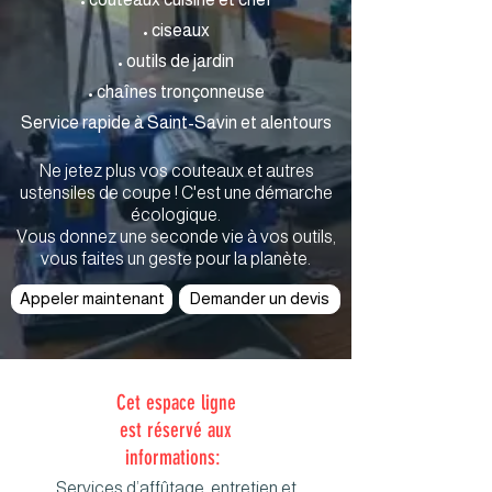
• ciseaux
• outils de jardin
• chaînes tronçonneuse
Service rapide à Saint-Savin et alentours
Ne jetez plus vos couteaux et autres
ustensiles de coupe ! C'est une démarche
écologique.
Vous donnez une seconde vie à vos outils,
vous faites un geste pour la planète.
Appeler maintenant
Demander un devis
Cet espace ligne
est réservé aux
informations:
Services d’affûtage, entretien et