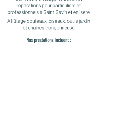
réparations pour particuliers et
professionnels à Saint-Savin et en Isère
Affûtage couteaux, ciseaux, outils jardin
et chaînes tronçonneuse
Nos prestations incluent :
Affûtage couteaux cuisine et
professionnels
Couteaux de cuisine,
ciseaux, couteaux de chef et
lames spéciales.