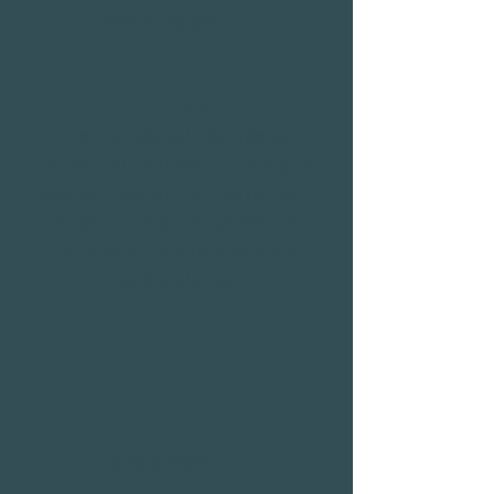
Lyonnel Tardieu
⭐⭐⭐⭐⭐
Un super accueil , de très bon
conseil , et un travail impeccable
pour en plus un prix très correct .
N hésitez pas si vous avez un
coup de jeune à donner à vos
outils ou lames .
Mathias Berthet